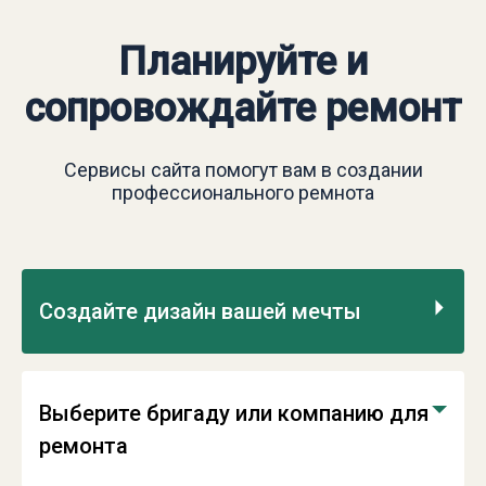
Планируйте и
сопровождайте ремонт
Сервисы сайта помогут вам в создании
профессионального ремнота
Создайте дизайн вашей мечты
Начните преображение своего дома с
современного дизайна. Выберите лучшего
Выберите бригаду или компанию для
дизайнера для вашего интерьера или
ремонта
вдохновляйтесь работами наших экспертов.